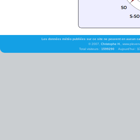
Les données météo publiées sur ce site ne peuvent en aucun cas 
© 2007,
Christophe H.
, www.pleven
Total visiteurs :
1599290
Aujourd'hui :
1