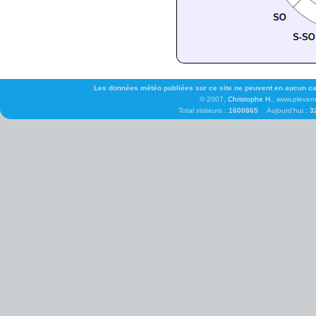
Les données météo publiées sur ce site ne peuvent en aucun cas 
© 2007,
Christophe H.
, www.pleven
Total visiteurs :
1600865
Aujourd'hui :
3