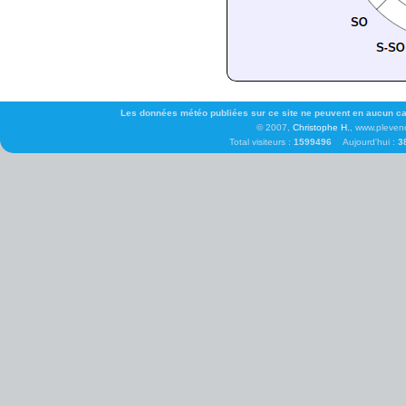
Les données météo publiées sur ce site ne peuvent en aucun cas 
© 2007,
Christophe H.
, www.pleven
Total visiteurs :
1599496
Aujourd'hui :
3