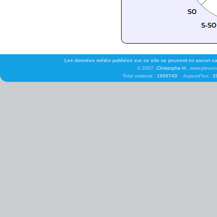
Les données météo publiées sur ce site ne peuvent en aucun cas 
© 2007,
Christophe H.
, www.pleven
Total visiteurs :
1600743
Aujourd'hui :
2