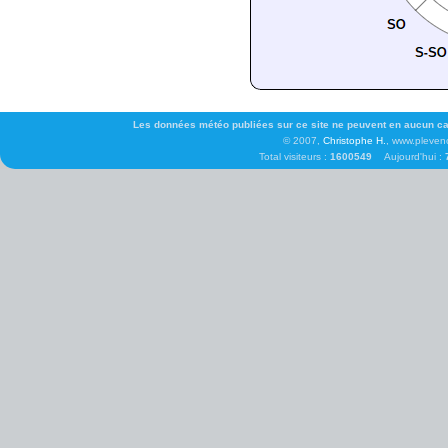
Les données météo publiées sur ce site ne peuvent en aucun cas 
© 2007,
Christophe H.
, www.pleven
Total visiteurs :
1600549
Aujourd'hui :