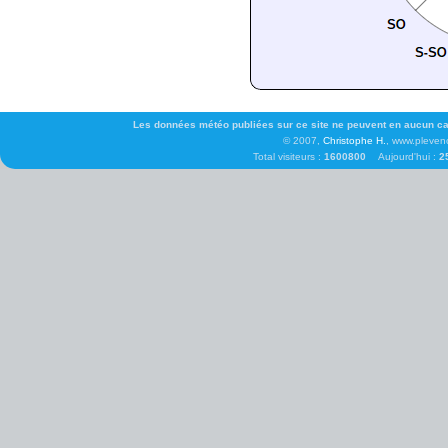
Les données météo publiées sur ce site ne peuvent en aucun cas 
© 2007,
Christophe H.
, www.pleven
Total visiteurs :
1600800
Aujourd'hui :
2