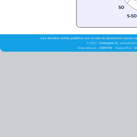
Les données météo publiées sur ce site ne peuvent en aucun cas 
© 2007,
Christophe H.
, www.pleven
Total visiteurs :
1599708
Aujourd'hui :
1