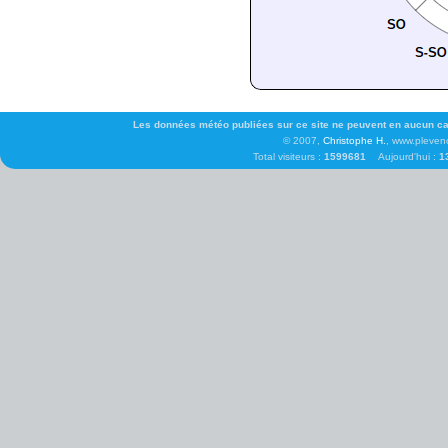
Les données météo publiées sur ce site ne peuvent en aucun cas 
© 2007,
Christophe H.
, www.pleven
Total visiteurs :
1599681
Aujourd'hui :
1