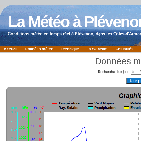
La Météo à Pléveno
Conditions météo en temps réel à Plévenon, dans les Côtes-d'Armor
Accueil
Données météo
Technique
La Webcam
Actualités
Données mé
Recherche d'un jour: