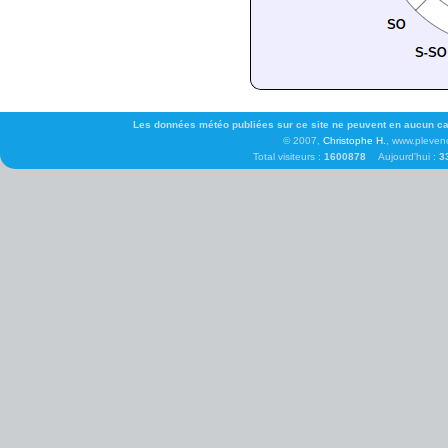
Les données météo publiées sur ce site ne peuvent en aucun cas 
© 2007,
Christophe H.
, www.pleven
Total visiteurs :
1600878
Aujourd'hui :
3