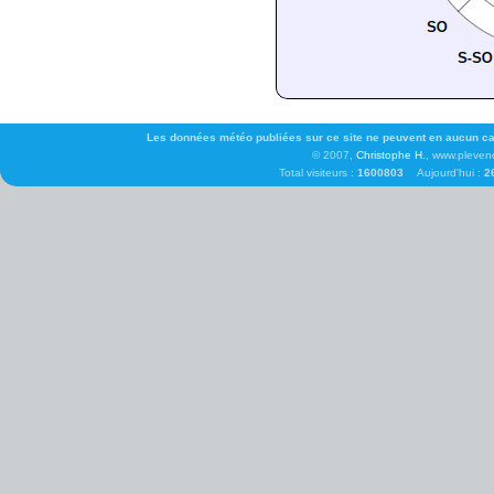
Les données météo publiées sur ce site ne peuvent en aucun cas 
© 2007,
Christophe H.
, www.pleven
Total visiteurs :
1600803
Aujourd'hui :
2