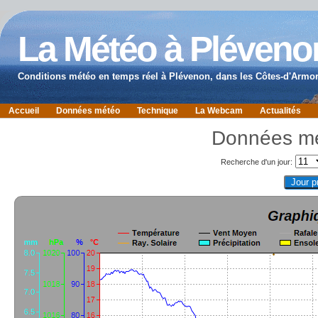
La Météo à Pléveno
Conditions météo en temps réel à Plévenon, dans les Côtes-d'Armor
Accueil
Données météo
Technique
La Webcam
Actualités
Données mé
Recherche d'un jour: