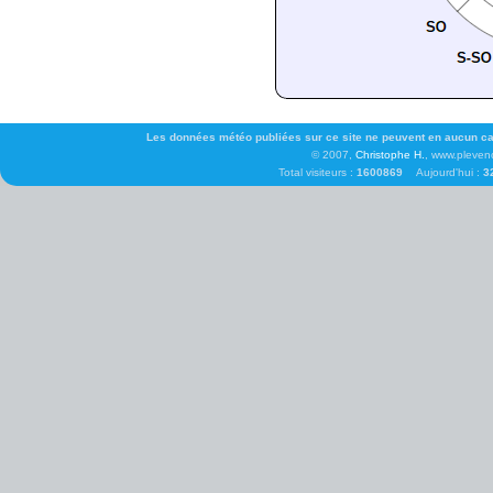
Les données météo publiées sur ce site ne peuvent en aucun cas 
© 2007,
Christophe H.
, www.pleven
Total visiteurs :
1600869
Aujourd'hui :
3