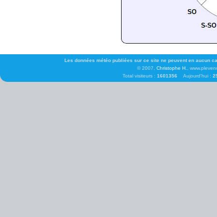
Les données météo publiées sur ce site ne peuvent en aucun cas 
© 2007,
Christophe H.
, www.pleven
Total visiteurs :
1601356
Aujourd'hui :
2