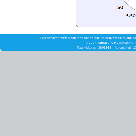
Les données météo publiées sur ce site ne peuvent en aucun cas 
© 2007,
Christophe H.
, www.pleven
Total visiteurs :
1601368
Aujourd'hui :
2