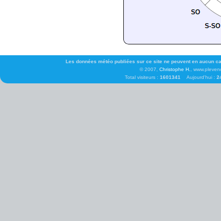
Les données météo publiées sur ce site ne peuvent en aucun cas 
© 2007,
Christophe H.
, www.pleven
Total visiteurs :
1601341
Aujourd'hui :
2