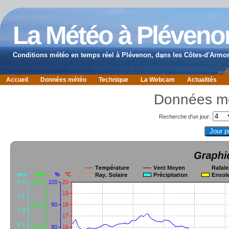
La Météo à Pléveno
Conditions météo en temps réel à Plévenon, dans les Côtes-d'Armor
Accueil
Données météo
Technique
La Webcam
Actualités
Données mé
Recherche d'un jour: