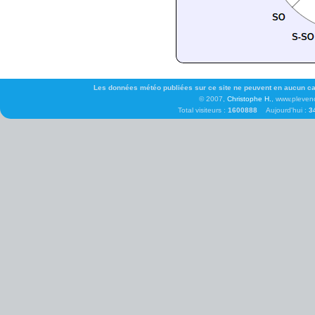
Les données météo publiées sur ce site ne peuvent en aucun cas 
© 2007,
Christophe H.
, www.pleven
Total visiteurs :
1600888
Aujourd'hui :
3