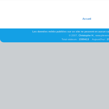
Accueil
Les données météo publiées sur ce site ne peuvent en aucun cas 
© 2007,
Christophe H.
, www.pleven
Total visiteurs :
1599413
Aujourd'hui :
2