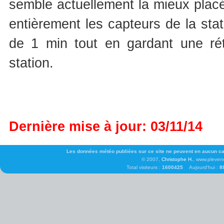
semble actuellement la mieux placée
entièrement les capteurs de la st
de 1 min tout en gardant une rétr
station.
Dernière mise à jour: 03/11/14
Les données météo publiées sur ce site ne peuvent en aucun cas 
© 2007,
Christophe H.
, www.pleven
Total visiteurs :
1600425
Aujourd'hui :
8