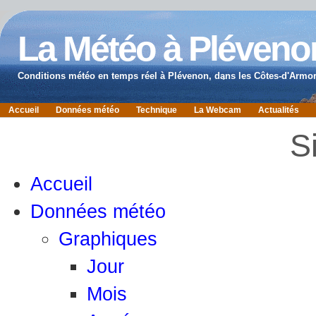
La Météo à Pléveno
Conditions météo en temps réel à Plévenon, dans les Côtes-d'Armor
Accueil
Données météo
Technique
La Webcam
Actualités
S
Accueil
Données météo
Graphiques
Jour
Mois