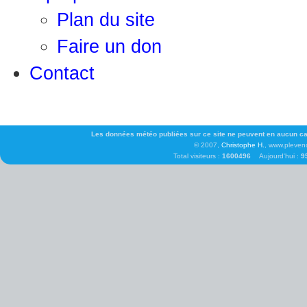
Plan du site
Faire un don
Contact
Les données météo publiées sur ce site ne peuvent en aucun cas 
© 2007,
Christophe H.
, www.pleven
Total visiteurs :
1600496
Aujourd'hui :
9