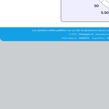
Les données météo publiées sur ce site ne peuvent en aucun cas 
© 2007,
Christophe H.
, www.pleven
Total visiteurs :
1600978
Aujourd'hui :
4