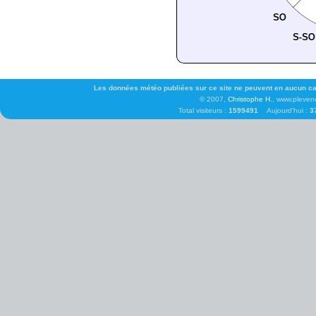
Les données météo publiées sur ce site ne peuvent en aucun cas 
© 2007,
Christophe H.
, www.pleven
Total visiteurs :
1599491
Aujourd'hui :
3